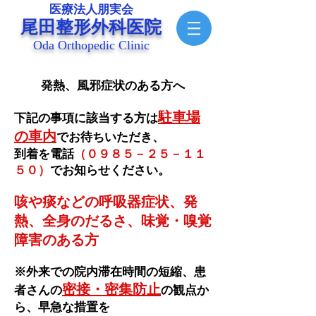
医療法人朋実会
尾田整形外科医院
Oda Orthopedic Clinic
​発熱、風邪症状のある方へ
駐車場
下記の事項に該当する方は
の車内
でお待ちいただき、
到着を電話
（０９８５－２５－１１
５０）
でお知らせください。
咳や痰などの呼吸器症状、発
熱、全身のだるさ、味覚・嗅覚
障害のある方
※外来での院内滞在時間の短縮、患
密接・密集防止
者さんの
の観点か
ら、早急な措置を