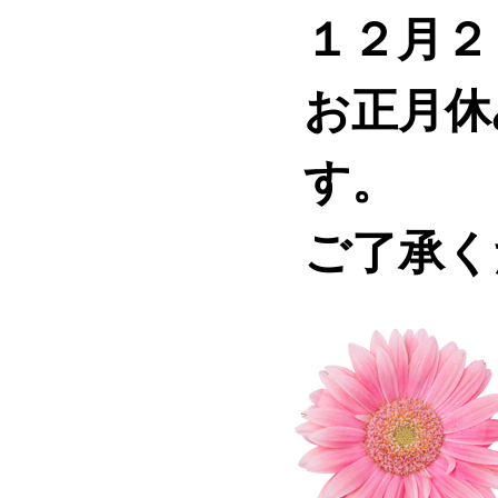
１２月２
お正月休
す。
​ご了承