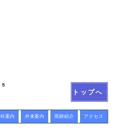
－５
トップへ
療科案内
外来案内
医師紹介
アクセス